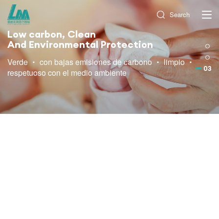
Search
Low carbon, Clean
And Environmental Protection
Verde ・ con bajas emisiones de carbono ・ limpio ・
03
respetuoso con el medio ambiente
ABOUT US
0
0
Mil millones
㎡
Inversión total
Fase I planta existente
0
0