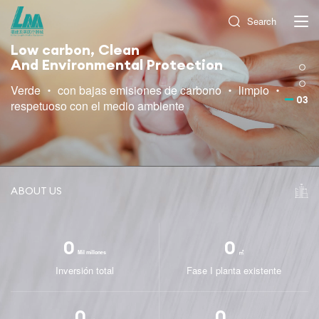
Search
Low carbon, Clean
And Environmental Protection
Verde ・ con bajas emisiones de carbono ・ limpio ・
03
respetuoso con el medio ambiente
ABOUT US
0
0
Mil millones
㎡
Inversión total
Fase I planta existente
0
0