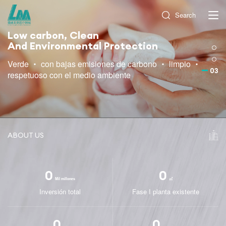
Search
Low carbon, Clean
And Environmental Protection
Verde ・ con bajas emisiones de carbono ・ limpio ・
03
respetuoso con el medio ambiente
ABOUT US
0
0
Mil millones
㎡
Inversión total
Fase I planta existente
0
0