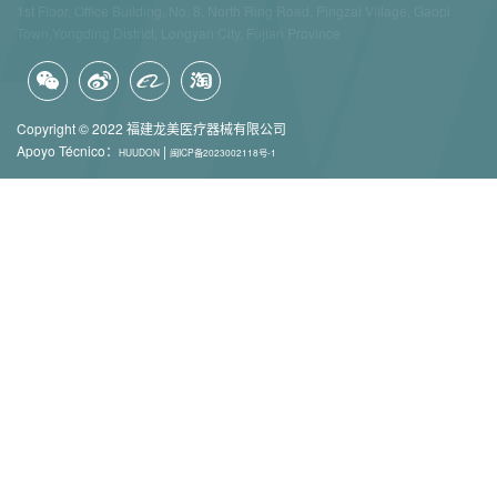
1st Floor, Office Building, No. 8, North Ring Road, Pingzai Village, Gaopi
Town,Yongding District, Longyan City, Fujian Province
Copyright © 2022 福建龙美医疗器械有限公司
Apoyo Técnico：
|
HUUDON
闽ICP备2023002118号-1