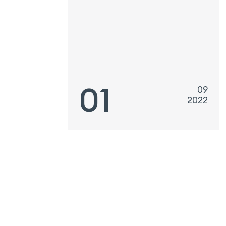
equipment exhibition
medica
01
09
2022