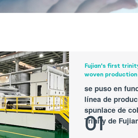
Fujian's first trin
woven production 
se puso en fun
línea de produc
spunlace de co
01
Trinity de Fujia