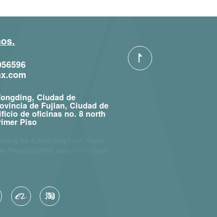
os.
056596
mx.com
 Yongding, Ciudad de
ovincia de Fujian, Ciudad de
ficio de oficinas no. 8 north
rimer Piso
Building, No. 8, North Ring Road, Pingzai
wn,Yongding District, Longyan City, Fujian