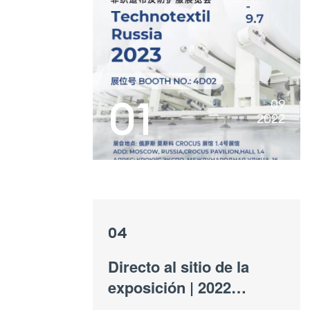
01
09
2022
04
Directo al sitio de la
exposición | 2022
german MEDICAl