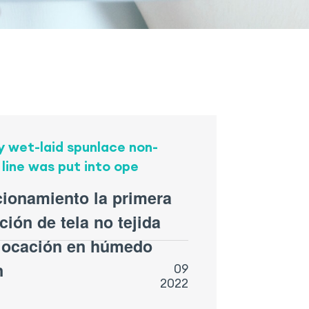
ity wet-laid spunlace non-
line was put into ope
cionamiento la primera
ción de tela no tejida
locación en húmedo
n
09
2022