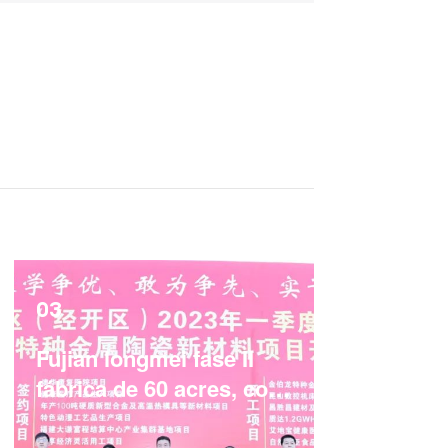
03
Fujian longmei fase II
fábrica de 60 acres, con
una inversión de 1.020
millones de yuanes