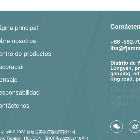
Contácten
gina principal
obre nosotros
+86 -592-7
lita@fjxm
entro de productos
Distrito de
ecoración
Longyan, pr
gaoping, edi
ensaje
ring road, p
esponsabilidad
1st Floor, Office 
Village, Gaopi To
Province
ontáctenos
pyright © 2022 福建龙美医疗器械有限公司
oyo Técnico：
HUUDON
|
闽ICP备2023002118号-1