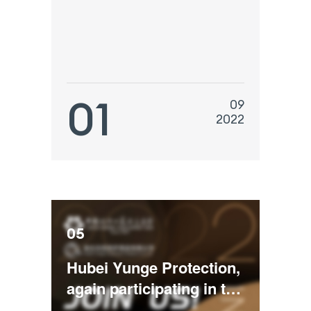
01
09
2022
05
Hubei Yunge Protection,
again participating in the
132th Canton Fair