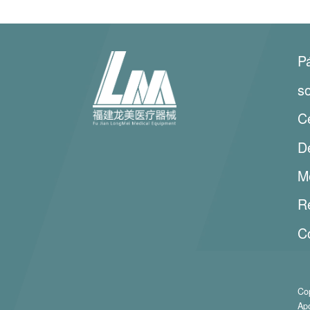
Pá
s
C
D
M
R
C
Co
Ap