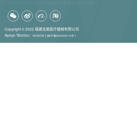
Town,Yongding District, Longyan City, Fujian Province
Copyright © 2022 福建龙美医疗器械有限公司
Apoyo Técnico：
|
HUUDON
闽ICP备2023002118号-1