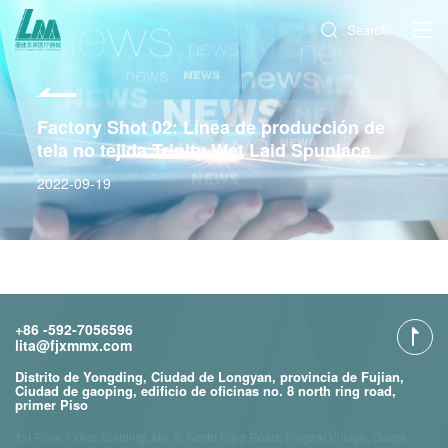
Search
Factory Shot 02: Línea de producción de
tela no tejida Trinity Wet Laid Spunlace
2022-09-19
+86 -592-7056596
lita@fjxmmx.com
Distrito de Yongding, Ciudad de Longyan, provincia de Fujian,
Ciudad de gaoping, edificio de oficinas no. 8 north ring road,
primer Piso
1st Floor, Office Building, No. 8, North Ring Road, Pingzai Village, Gaopi